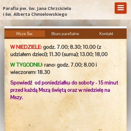
Parafia pw. św. Jana Chrzciciela
i św. Alberta Chmielowskiego
Msze Św.
Biuro parafialne
Kontakt
W NIEDZIELE:
godz. 7.00;
8.30; 10.00 (z
udziałem dzieci); 11.30 (suma); 13.00; 18,00
W TYGODNIU:
rano: godz. 7.00; 8.00 i
wieczorem:
18.30
Spowiedź od poniedziałku do soboty - 15 minut
przed każdą Mszą świętą oraz w niedzielę na
Mszy.