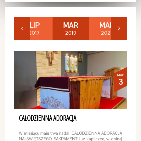
LIP
MAR
MAR
G
2017
2019
2021
2
MAR
3
CAŁODZIENNA ADORACJA
W miesiącu maju trwa nadal CAŁODZIENNA ADORACJA
NAJŚWIĘTSZEGO SAKRAMENTU w kapliczce, w dolnej