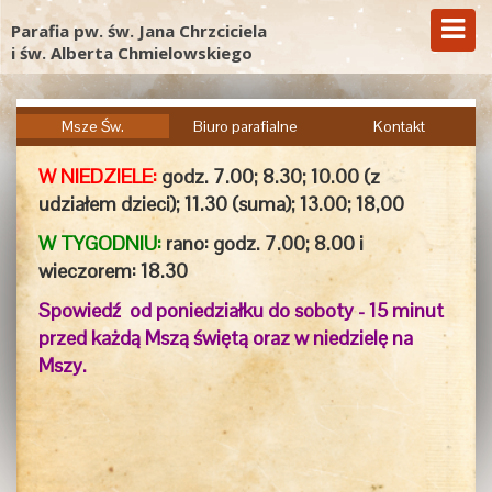
Parafia pw. św. Jana Chrzciciela
i św. Alberta Chmielowskiego
Msze Św.
Biuro parafialne
Kontakt
W NIEDZIELE:
godz. 7.00;
8.30; 10.00 (z
udziałem dzieci); 11.30 (suma); 13.00; 18,00
W TYGODNIU:
rano: godz. 7.00; 8.00 i
wieczorem:
18.30
Spowiedź od poniedziałku do soboty - 15 minut
przed każdą Mszą świętą oraz w niedzielę na
Mszy.