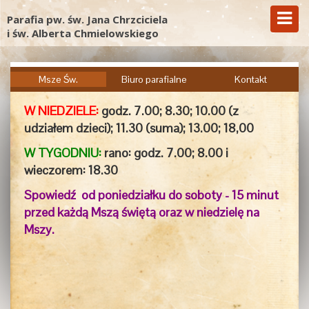
Parafia pw. św. Jana Chrzciciela
i św. Alberta Chmielowskiego
Msze Św.
Biuro parafialne
Kontakt
W NIEDZIELE:
godz. 7.00;
8.30; 10.00 (z
udziałem dzieci); 11.30 (suma); 13.00; 18,00
W TYGODNIU:
rano: godz. 7.00; 8.00 i
wieczorem:
18.30
Spowiedź od poniedziałku do soboty - 15 minut
przed każdą Mszą świętą oraz w niedzielę na
Mszy.