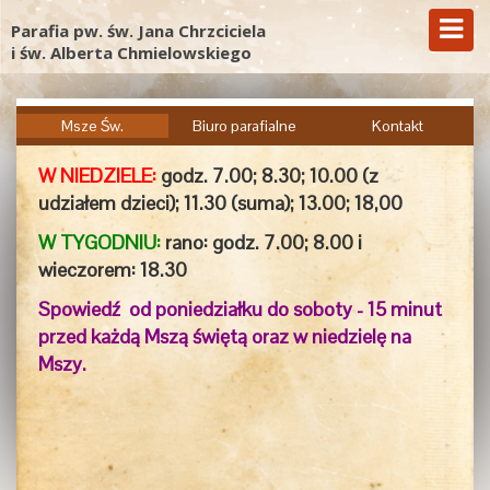
Parafia pw. św. Jana Chrzciciela
i św. Alberta Chmielowskiego
Msze Św.
Biuro parafialne
Kontakt
W NIEDZIELE:
godz. 7.00;
8.30; 10.00 (z
udziałem dzieci); 11.30 (suma); 13.00; 18,00
W TYGODNIU:
rano: godz. 7.00; 8.00 i
wieczorem:
18.30
Spowiedź od poniedziałku do soboty - 15 minut
przed każdą Mszą świętą oraz w niedzielę na
Mszy.