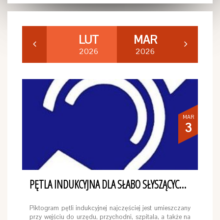
STY
LUT
MAR
2026
2026
2026
MAR
3
PĘTLA INDUKCYJNA DLA SŁABO SŁYSZĄCYCH W NASZYM KOŚCIELE
Piktogram pętli indukcyjnej najczęściej jest umieszczany
przy wejściu do urzędu, przychodni, szpitala, a także na