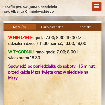
Parafia pw. św. Jana Chrzciciela
i św. Alberta Chmielowskiego
Msze Św.
Biuro parafialne
Kontakt
W NIEDZIELE:
godz. 7.00;
8.30; 10.00 (z
udziałem dzieci); 11.30 (suma); 13.00; 18,00
W TYGODNIU:
rano: godz. 7.00; 8.00 i
wieczorem:
18.30
Spowiedź od poniedziałku do soboty - 15 minut
przed każdą Mszą świętą oraz w niedzielę na
Mszy.