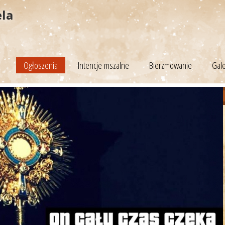
ela
Ogłoszenia
Intencje mszalne
Bierzmowanie
Gale