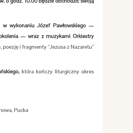
św. o godz. 10.00 będzie obchodzić swoją
ęd w wykonaniu Józef Pawłowskiego —
okolenia — wraz z muzykami Orkiestry
rę, poezję i fragmenty “Jezusa z Nazaretu”
ańskiego,
która kończy liturgiczny okres
howa, Pucka