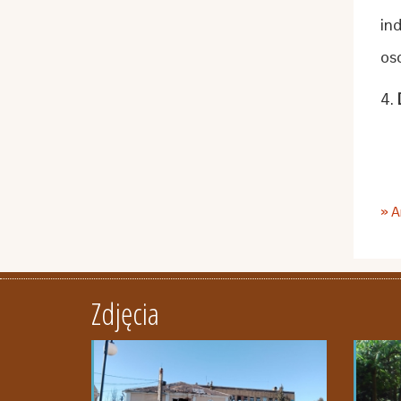
in
os
4.
» 
Zdjęcia