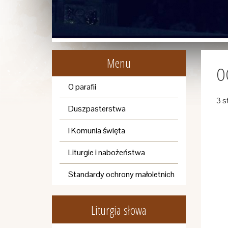
Menu
O
O parafii
3 s
Duszpasterstwa
I Komunia święta
Liturgie i nabożeństwa
Standardy ochrony małoletnich
Liturgia słowa