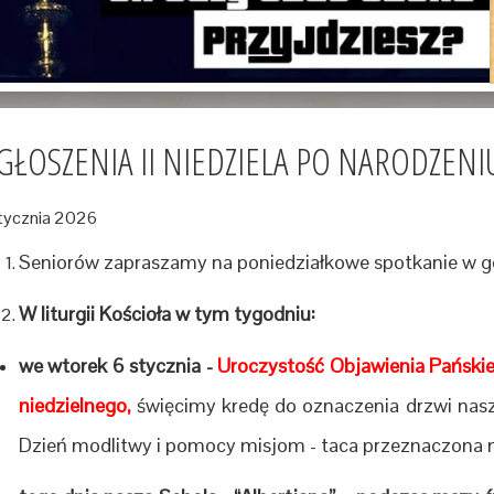
GŁOSZENIA II NIEDZIELA PO NARODZENIU
tycznia 2026
Seniorów zapraszamy na poniedziałkowe spotkanie w god
W liturgii Kościoła w tym tygodniu:
we wtorek 6 stycznia -
Uroczystość Objawienia Pańskie
niedzielnego,
święcimy kredę do oznaczenia drzwi nas
Dzień modlitwy i pomocy misjom - taca przeznaczona 