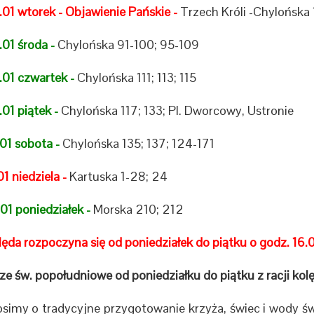
.01 wtorek - Objawienie Pańskie -
Trzech Króli -Chylońska 
01 środa -
Chylońska 91-100; 95-109
.01 czwartek -
Chylońska 111; 113; 115
01 piątek -
Chylońska 117; 133; Pl. Dworcowy, Ustronie
01 sobota -
Chylońska 135; 137; 124-171
01 niedziela -
Kartuska 1-28; 24
01 poniedziałek -
Morska 210; 212
ęda rozpoczyna się od poniedziałek do piątku o godz. 16.0
e św. popołudniowe od poniedziałku do piątku z racji kolę
osimy o tradycyjne przygotowanie krzyża, świec i wody świ