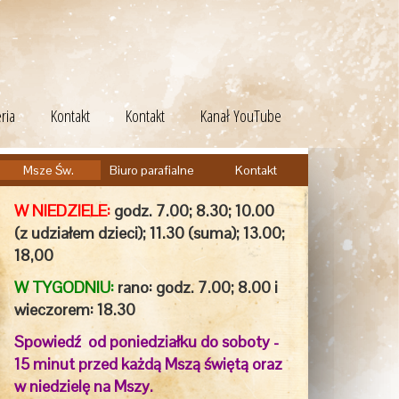
ria
Kontakt
Kontakt
Kanał YouTube
Msze Św.
Biuro parafialne
Kontakt
W NIEDZIELE:
godz. 7.00;
8.30; 10.00
(z udziałem dzieci); 11.30 (suma); 13.00;
18,00
W TYGODNIU:
rano: godz. 7.00; 8.00 i
wieczorem:
18.30
Spowiedź od poniedziałku do soboty -
15 minut przed każdą Mszą świętą oraz
w niedzielę na Mszy.