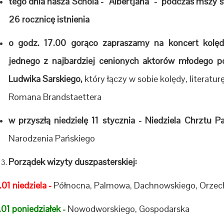
tego dnia nasza Schola - “Albertjana” - podczas mszy 
26 rocznicę istnienia
o godz. 17.00 gorąco zapraszamy na koncert kol
jednego z najbardziej cenionych aktorów młodego p
Ludwika Sarskiego,
który łączy w sobie kolędy, literatu
Romana Brandstaettera
w przyszłą niedzielę 11 stycznia - Niedziela Chrztu P
Narodzenia Pańskiego
Porządek wizyty duszpasterskiej:
01 niedziela -
Północna, Palmowa, Dachnowskiego, Orzec
01 poniedziałek -
Nowodworskiego, Gospodarska