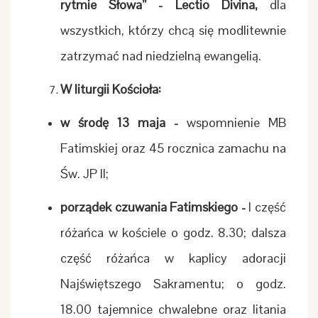
rytmie Słowa” - Lectio Divina,
dla
wszystkich, którzy chcą się modlitewnie
zatrzymać nad niedzielną ewangelią.
W liturgii Kościoła:
w środę 13 maja -
wspomnienie MB
Fatimskiej oraz 45 rocznica zamachu na
Św. JP II;
porządek czuwania Fatimskiego -
I część
różańca w kościele o godz. 8.30; dalsza
część różańca w kaplicy adoracji
Najświętszego Sakramentu; o godz.
18.00 tajemnice chwalebne oraz litania