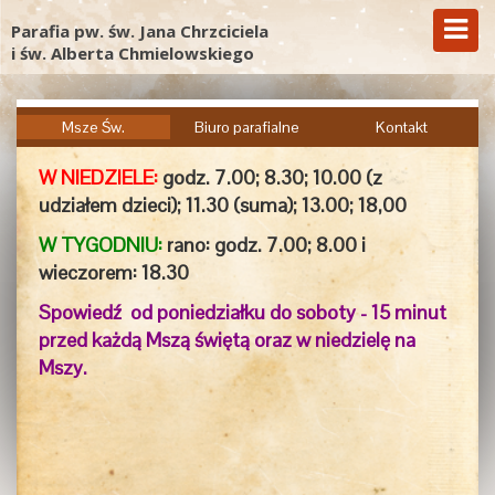
Parafia pw. św. Jana Chrzciciela
i św. Alberta Chmielowskiego
Msze Św.
Biuro parafialne
Kontakt
W NIEDZIELE:
godz. 7.00;
8.30; 10.00 (z
udziałem dzieci); 11.30 (suma); 13.00; 18,00
W TYGODNIU:
rano: godz. 7.00; 8.00 i
wieczorem:
18.30
Spowiedź od poniedziałku do soboty - 15 minut
przed każdą Mszą świętą oraz w niedzielę na
Mszy.