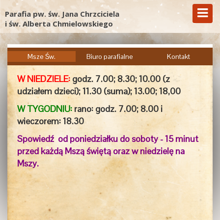
Parafia pw. św. Jana Chrzciciela
i św. Alberta Chmielowskiego
Msze Św.
Biuro parafialne
Kontakt
W NIEDZIELE:
godz. 7.00;
8.30; 10.00 (z
udziałem dzieci); 11.30 (suma); 13.00; 18,00
W TYGODNIU:
rano: godz. 7.00; 8.00 i
wieczorem:
18.30
Spowiedź od poniedziałku do soboty - 15 minut
przed każdą Mszą świętą oraz w niedzielę na
Mszy.