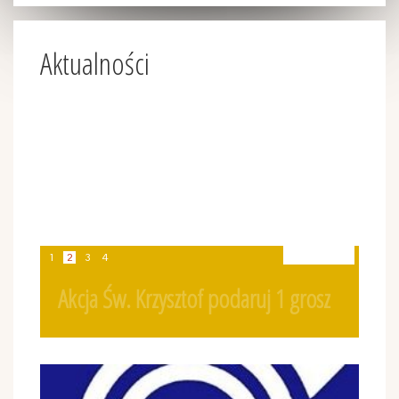
Aktualności
2 sie
1
2
3
4
Akcja Św. Krzysztof podaruj 1 grosz