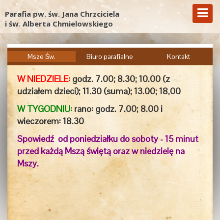
Parafia pw. św. Jana Chrzciciela
i św. Alberta Chmielowskiego
Msze Św.
Biuro parafialne
Kontakt
W NIEDZIELE:
godz. 7.00;
8.30; 10.00 (z
udziałem dzieci); 11.30 (suma); 13.00; 18,00
W TYGODNIU:
rano: godz. 7.00; 8.00 i
wieczorem:
18.30
Spowiedź od poniedziałku do soboty - 15 minut
przed każdą Mszą świętą oraz w niedzielę na
Mszy.